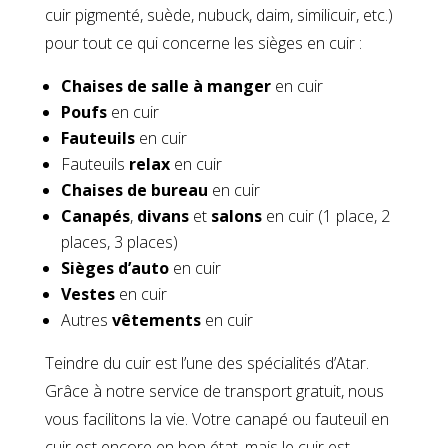
cuir pigmenté, suède, nubuck, daim, similicuir, etc.)
pour tout ce qui concerne les sièges en cuir :
Chaises de salle à manger
en cuir
Poufs
en cuir
Fauteuils
en cuir
Fauteuils
relax
en cuir
Chaises de bureau
en cuir
Canapés
,
divans
et
salons
en cuir (1 place, 2
places, 3 places)
Sièges d’auto
en cuir
Vestes
en cuir
Autres
vêtements
en cuir
Teindre du cuir est l’une des spécialités d’Atar.
Grâce à notre service de transport gratuit, nous
vous facilitons la vie. Votre canapé ou fauteuil en
cuir est encore en bon état, mais le cuir est