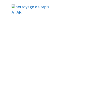
Nettoyage de
canapés
Braine-l’Alleud