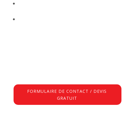
$
Nettoyage de canapes
$
Nettoyage canapé Braine-l’Alleud
FORMULAIRE DE CONTACT / DEVIS
GRATUIT